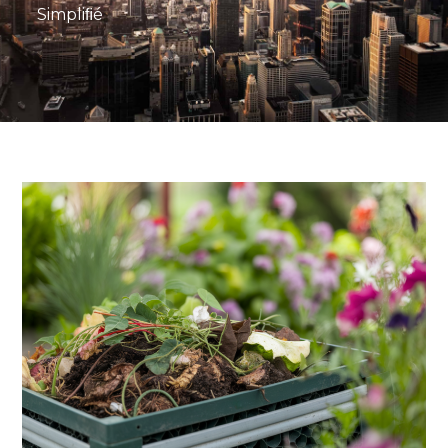
Simpliﬁé