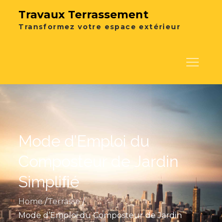
Skip
Travaux Terrassement
to
Transformez votre espace extérieur
content
Mode d’Emploi du
Composteur de Jardin
Simpliﬁé
Home
Terrasse
Mode d’Emploi du Composteur de Jardin